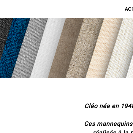
ALLER
AC
AU
CONTENU
Cléo née en 1948
Ces mannequins 
réalisés à la 